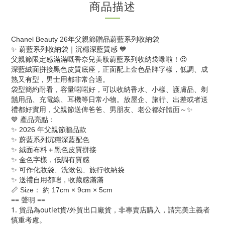
商品描述
Chanel Beauty 26年父親節贈品蔚藍系列收納袋
✨ 蔚藍系列收納袋｜沉穩深藍質感 💙
父親節限定感滿滿嘅香奈兒美妝蔚藍系列收納袋嚟啦！😍
深藍絨面拼接黑色皮質底座，正面配上金色品牌字樣，低調、成
熟又有型，男士用都非常合適。
袋型簡約耐看，容量啱啱好，可以收納香水、小樣、護膚品、剃
鬚用品、充電線、耳機等日常小物。放屋企、旅行、出差或者送
禮都好實用，父親節送俾爸爸、男朋友、老公都好體面～✨
💙 產品亮點：
✨ 2026 年父親節贈品款
✨ 蔚藍系列沉穩深藍配色
✨ 絨面布料＋黑色皮質拼接
✨ 金色字樣，低調有質感
✨ 可作化妝袋、洗漱包、旅行收納袋
✨ 送禮自用都啱，收藏感滿滿
📏 Size： 約 17cm × 9cm × 5cm
== 聲明 ==
1. 貨品為outlet貨/外貿出口廠貨，非專賣店購入，請完美主義者
慎重考慮。