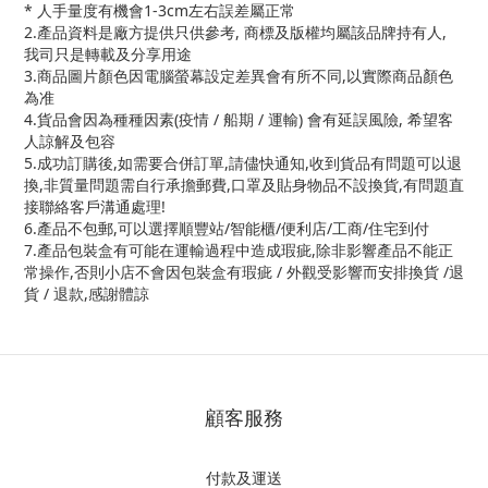
* 人手量度有機會1-3cm左右誤差屬正常
2.產品資料是廠方提供只供參考, 商標及版權均屬該品牌持有人,
我司只是轉載及分享用途
3.商品圖片顏色因電腦螢幕設定差異會有所不同,以實際商品顏色
為准
4.貨品會因為種種因素(疫情 / 船期 / 運輸) 會有延誤風險, 希望客
人諒解及包容
5.成功訂購後,如需要合併訂單,請儘快通知,收到貨品有問題可以退
換,非質量問題需自行承擔郵費,口罩及貼身物品不設換貨,有問題直
接聯絡客戶溝通處理!
6.產品不包郵,可以選擇順豐站/智能櫃/便利店/工商/住宅到付
7.產品包裝盒有可能在運輸過程中造成瑕疵,除非影響產品不能正
常操作,否則小店不會因包裝盒有瑕疵 / 外觀受影響而安排換貨 /退
貨 / 退款,感謝體諒
顧客服務
付款及運送