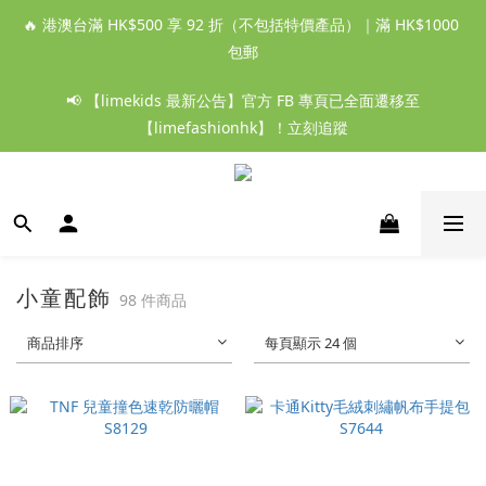
🔥 港澳台滿 HK$500 享 92 折（不包括特價產品）｜滿 HK$1000 
包郵
📢 【limekids 最新公告】官方 FB 專頁已全面遷移至
【limefashionhk】！立刻追蹤
小童配飾
98 件商品
商品排序
每頁顯示 24 個