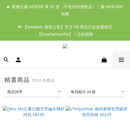
🔥 港澳台滿 HK$500 享 92 折（不包括特價產品）｜滿 HK$1000 
包郵
📢 【limekids 最新公告】官方 FB 專頁已全面遷移至
【limefashionhk】！立刻追蹤
精選商品
5532 件商品
商品排序
每頁顯示 24 個