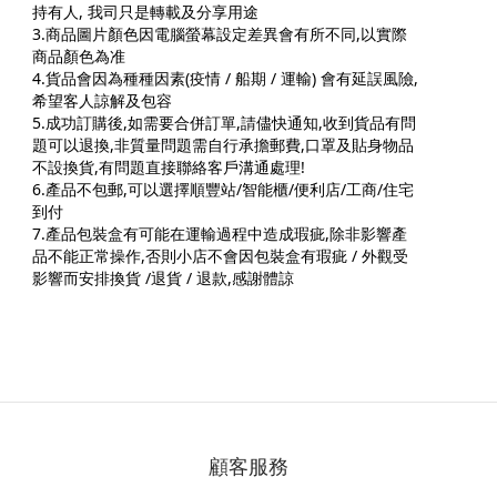
持有人, 我司只是轉載及分享用途
3.商品圖片顏色因電腦螢幕設定差異會有所不同,以實際
商品顏色為准
4.貨品會因為種種因素(疫情 / 船期 / 運輸) 會有延誤風險,
希望客人諒解及包容
5.成功訂購後,如需要合併訂單,請儘快通知,收到貨品有問
題可以退換,非質量問題需自行承擔郵費,口罩及貼身物品
不設換貨,有問題直接聯絡客戶溝通處理!
6.產品不包郵,可以選擇順豐站/智能櫃/便利店/工商/住宅
到付
7.產品包裝盒有可能在運輸過程中造成瑕疵,除非影響產
品不能正常操作,否則小店不會因包裝盒有瑕疵 / 外觀受
影響而安排換貨 /退貨 / 退款,感謝體諒
顧客服務