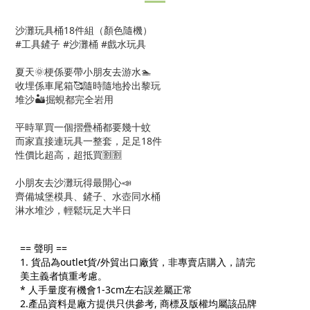
沙灘玩具桶18件組（顏色隨機）
#工具鏟子 #沙灘桶 #戲水玩具
夏天🌞梗係要帶小朋友去游水🏊
收埋係車尾箱🥰隨時隨地拎出黎玩
堆沙🏜️掘蜆都完全岩用
平時單買一個摺疊桶都要幾十蚊
而家直接連玩具一整套，足足18件
性價比超高，超抵買🈹🈹
小朋友去沙灘玩得最開心📣
齊備城堡模具、鏟子、水壺同水桶
淋水堆沙，輕鬆玩足大半日
== 聲明 ==
1. 貨品為outlet貨/外貿出口廠貨，非專賣店購入，請完
美主義者慎重考慮。
* 人手量度有機會1-3cm左右誤差屬正常
2.產品資料是廠方提供只供參考, 商標及版權均屬該品牌