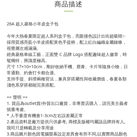
商品描述
26A 超人菱格小羊皮盒子包
今年大熱春夏限定超人系列盒子包，亮眼撞色設計出街超吸睛✨
採用質感亮藍小羊皮搭配黃色手提柄，配上紅白編織金屬鏈條，
視覺層次感滿滿。
經典菱格車線工藝，正面雙 C 品牌 Logo 搭配趣味超人徽章，時
髦獨特，辨識度極高。
尺寸 17×10×10cm，剛好收納手機、唇膏、卡片等隨身小物，日
常通勤、約會打卡都合適。
支持手提、斜揹兩種背法，兼具穿搭屬性與收藏價值，春夏各類
淺色系穿搭都能完美搭配。
== 聲明 ==
1. 貨品為outlet貨/外貿出口廠貨，非專賣店購入，請完美主義者
慎重考慮。
* 人手量度有機會1-3cm左右誤差屬正常
2.產品資料是廠方提供只供參考, 商標及版權均屬該品牌持有人,
我司只是轉載及分享用途
3.商品圖片顏色因電腦螢幕設定差異會有所不同,以實際商品顏色