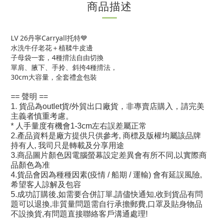
商品描述
LV 26丹寧Carryall托特💙
水洗牛仔老花＋植鞣牛皮邊
子母袋一套，4種揹法自由切換
單肩、腋下、手拎、斜挎4種揹法，
30cm大容量，全套禮盒包裝
== 聲明 ==
1. 貨品為outlet貨/外貿出口廠貨，非專賣店購入，請完美
主義者慎重考慮。
* 人手量度有機會1-3cm左右誤差屬正常
2.產品資料是廠方提供只供參考, 商標及版權均屬該品牌
持有人, 我司只是轉載及分享用途
3.商品圖片顏色因電腦螢幕設定差異會有所不同,以實際商
品顏色為准
4.貨品會因為種種因素(疫情 / 船期 / 運輸) 會有延誤風險,
希望客人諒解及包容
5.成功訂購後,如需要合併訂單,請儘快通知,收到貨品有問
題可以退換,非質量問題需自行承擔郵費,口罩及貼身物品
不設換貨,有問題直接聯絡客戶溝通處理!