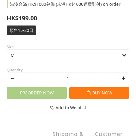
港澳台滿 HK$1000包郵 (未滿HK$1000運費到付) on order
HK$199.00
預售15-20日
Size
Quantity
PREORDER NOW
BUY NOW
Add to Wishlist
Shipping &
Customer