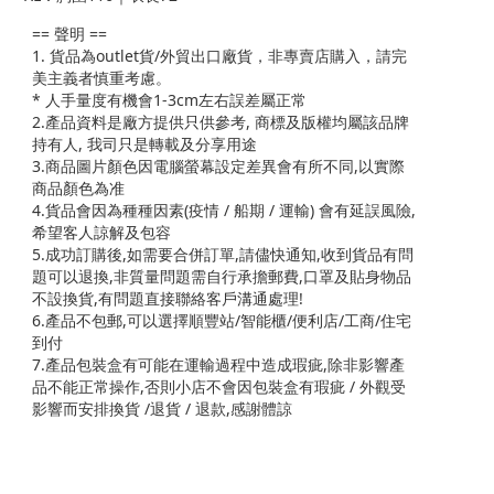
== 聲明 ==
1. 貨品為outlet貨/外貿出口廠貨，非專賣店購入，請完
美主義者慎重考慮。
* 人手量度有機會1-3cm左右誤差屬正常
2.產品資料是廠方提供只供參考, 商標及版權均屬該品牌
持有人, 我司只是轉載及分享用途
3.商品圖片顏色因電腦螢幕設定差異會有所不同,以實際
商品顏色為准
4.貨品會因為種種因素(疫情 / 船期 / 運輸) 會有延誤風險,
希望客人諒解及包容
5.成功訂購後,如需要合併訂單,請儘快通知,收到貨品有問
題可以退換,非質量問題需自行承擔郵費,口罩及貼身物品
不設換貨,有問題直接聯絡客戶溝通處理!
6.產品不包郵,可以選擇順豐站/智能櫃/便利店/工商/住宅
到付
7.產品包裝盒有可能在運輸過程中造成瑕疵,除非影響產
品不能正常操作,否則小店不會因包裝盒有瑕疵 / 外觀受
影響而安排換貨 /退貨 / 退款,感謝體諒