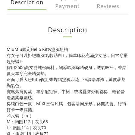
Description
Payment
Reviews
Description
MiuMiu限定Hello Kitty塗鴉短袖
冇女仔可以拒絕嘅Kitty軟萌白T，簡單印花充滿少女感，日常穿搭
超好襯✨
採用260g高支雙純棉面料，觸感軟綿綿唔硬身，透氣吸汗，香港
夏天單穿完全唔焗熱。
正面可愛大臉Kitty配紅蝴蝶結塗鴉印花，低調唔浮誇，黃皮著都
顯氣色。
寬鬆落肩剪裁，單穿配短褲、半裙，或者疊穿外套都得，輕鬆營
造溫柔氛圍感。
得純白色一款，M-XL三個尺碼，包容唔同身形，休閒約會、行街
打卡一條搞掂。
📐尺碼（cm）
M：胸圍112｜衣長68
L：胸圍114｜衣長70
XL：胸圍116｜衣長72