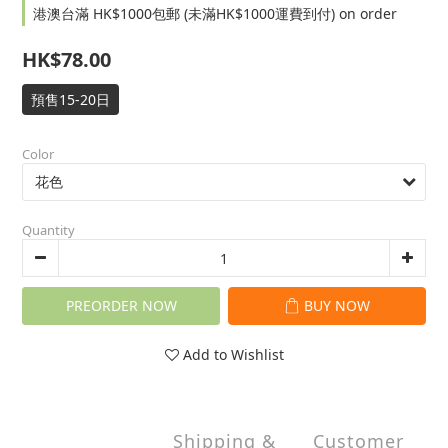
港澳台滿 HK$1000包郵 (未滿HK$1000運費到付) on order
HK$78.00
預售15-20日
Color
Quantity
PREORDER NOW
BUY NOW
Add to Wishlist
Shipping &
Customer