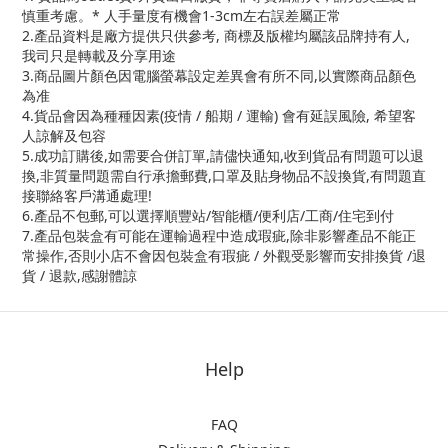
慎重考慮。* 人手量度有機會1-3cm左右誤差屬正常
2.產品資料是廠方提供只供參考, 商標及版權均屬該品牌持有人,
我司只是轉載及分享用途
3.商品圖片顏色因電腦螢幕設定差異會有所不同,以實際商品顏色
為准
4.貨品會因為種種因素(疫情 / 船期 / 運輸) 會有延誤風險, 希望客
人諒解及包容
5.成功訂購後,如需要合併訂單,請儘快通知,收到貨品有問題可以退
換,非質量問題需自行承擔郵費,口罩及貼身物品不設換貨,有問題直
接聯絡客戶溝通處理!
6.產品不包郵,可以選擇順豐站/智能櫃/便利店/工商/住宅到付
7.產品包裝盒有可能在運輸過程中造成瑕疵,除非影響產品不能正
常操作,否則小店不會因包裝盒有瑕疵 / 外觀受影響而安排換貨 /退
貨 / 退款,感謝體諒
Help
FAQ