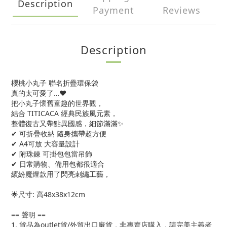
Description
Payment
Reviews
Description
櫻桃小丸子 聯名折疊環保袋
真的太可愛了…❤️
把小丸子懷舊童趣的世界觀，
結合 TITICACA 經典民族風元素，
整體復古又帶點異國感，細節滿滿✨
✔ 可折疊收納 隨身攜帶超方便
✔ A4可放 大容量設計
✔ 附珠鍊 可掛包包當吊飾
✔ 日常購物、備用包都很適合
繽紛魔燈款用了閃亮刺繡工藝，
🌟尺寸: 高48x38x12cm
== 聲明 ==
1. 貨品為outlet貨/外貿出口廠貨，非專賣店購入，請完美主義者