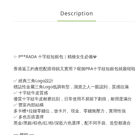
Description
✨ P**RADA 十字紋短銀包｜精緻女生必備💎
香港返工約會想配搭得靚又實用？呢個PRA十字紋短銀包就最啱啦
✅ 經典三角Logo設計
標誌性金屬三角Logo低調有型，識貨之人一眼認到，質感拉滿
✅ 十字紋牛皮質感
優質十字紋牛皮耐磨抗刮，日常使用不易留下劃痕，耐用度滿分
✅ 豐富內部結構
多卡槽+拉鏈零錢位，放卡片、現金、零錢無壓力，實用性強
✅ 多色百搭選擇
黑金/黑銀/棕色/紅/粉/深藍六色選擇，配不同手袋、造型都適合
== 聲明 ==