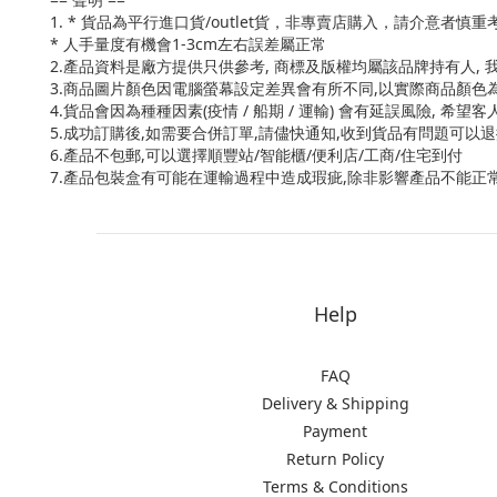
1. * 貨品為平行進口貨/outlet貨，非專賣店購入，請介意者慎重
* 人手量度有機會1-3cm左右誤差屬正常
2.產品資料是廠方提供只供參考, 商標及版權均屬該品牌持有人,
3.商品圖片顏色因電腦螢幕設定差異會有所不同,以實際商品顏色
4.貨品會因為種種因素(疫情 / 船期 / 運輸) 會有延誤風險, 希望
5.成功訂購後,如需要合併訂單,請儘快通知,收到貨品有問題可以
6.產品不包郵,可以選擇順豐站/智能櫃/便利店/工商/住宅到付
7.產品包裝盒有可能在運輸過程中造成瑕疵,除非影響產品不能正常操
Help
FAQ
Delivery & Shipping
Payment
Return Policy
Terms & Conditions