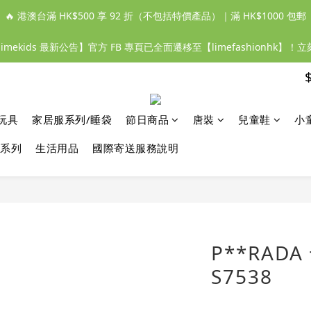
🔥 港澳台滿 HK$500 享 92 折（不包括特價產品）｜滿 HK$1000 包郵
【limekids 最新公告】官方 FB 專頁已全面遷移至【limefashionhk】！
玩具
家居服系列/睡袋
節日商品
唐裝
兒童鞋
小
系列
生活用品
國際寄送服務說明
P**RAD
S7538