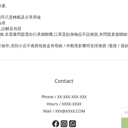
考慮。
 我司只是轉載及分享用途
為准
客人諒解及包容
退換,非質量問題需自行承擔郵費,口罩及貼身物品不設換貨,有問題直接聯絡
作,否則小店不會因包裝盒有瑕疵 / 外觀受影響而安排換貨 /退貨 / 退
Contact
Phone / XX-XXX-XXX-XXX
Hours / XXXX-XXXX
Mail / XXX@XXXX.COM