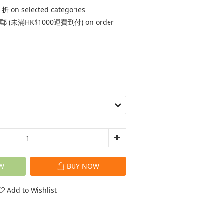
 on selected categories
 (未滿HK$1000運費到付) on order
W
BUY NOW
Add to Wishlist