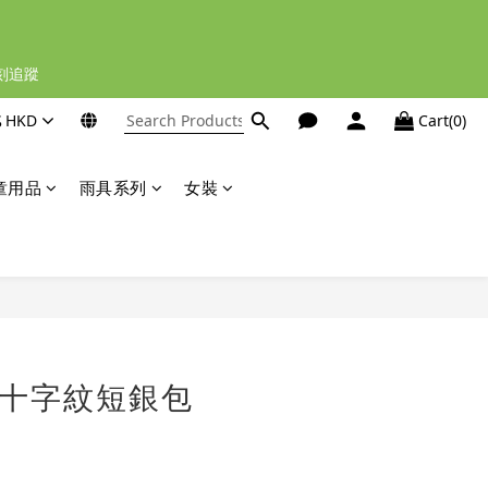
立刻追蹤
$
HKD
Cart(0)
童用品
雨具系列
女裝
BUY NOW
A 十字紋短銀包