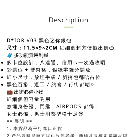
Description
D*IOR V03 黑色迷你銀包
尺寸：11.5×9×2CM
細細個超方便攞出街👜
🧳 多功能實用到喊
多卡位設計，八達通、信用卡一次過收晒
鈔票位 + 硬幣格，銀紙零錢分開放
細小尺寸，放埋手袋 / 斜挎包都唔占位
黑色百搭，返工 / 約會 / 行街都啱✨
💼 出街必備小物
細細個但容量夠用
放埋身份證、門匙、AIRPODS 都得！
女士必備，男士用都型格十足😎
== 聲明 ==
1. 本貨品為平行進口正貨
2.產品資料是廠方提供只供參考, 商標及版權均屬該品牌