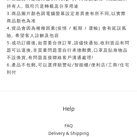
持有人, 我司只是轉載及分享用途
3.商品圖片顏色因電腦螢幕設定差異會有所不同,以實際
商品顏色為准
4.貨品會因為種種因素(疫情 / 船期 / 運輸) 會有延誤風
險, 希望客人諒解及包容
5.成功訂購後,如需要合併訂單,請儘快通知,收到貨品有問
題可以退換,非質量問題需自行承擔郵費,口罩及貼身物品
不設換貨,有問題直接聯絡客戶溝通處理!
6.產品不包郵,可以選擇順豐站/智能櫃/便利店/工商/住宅
到付
Help
FAQ
Delivery & Shipping