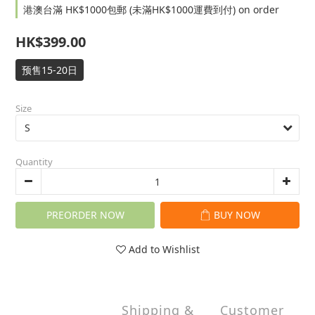
港澳台滿 HK$1000包郵 (未滿HK$1000運費到付) on order
HK$399.00
预售15-20日
Size
Quantity
PREORDER NOW
BUY NOW
Add to Wishlist
Shipping &
Customer