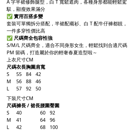
A 字半裙修飾腿型，白 T 寬鬆遮肉，各種身形都能輕鬆駕
馭，顯瘦效果滿分
✅
實用百搭多變
套裝可單獨拆分搭配，半裙配襯衫、白 T 配牛仔褲都靚，
一件多穿性價比高
✅
尺碼齊全包容性強
S/M/L 尺碼齊全，適合不同身形女生，輕鬆找到合適尺碼
PM 留碼，打造屬於你的輕奢春夏造型啦～
上衣尺寸CM
尺碼
衣長
胸圍
肩寬
S
55
84
42
M
56
88
46
L
57
92
50
下裝尺寸CM
尺碼
褲長 / 裙長
腰圍
臀圍
S
40
60
92
M
41
64
96
L
42
68
100