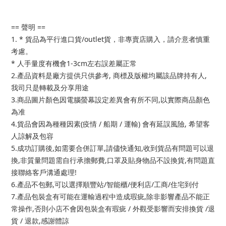
== 聲明 ==
1. * 貨品為平行進口貨/outlet貨，非專賣店購入，請介意者慎重
考慮。
* 人手量度有機會1-3cm左右誤差屬正常
2.產品資料是廠方提供只供參考, 商標及版權均屬該品牌持有人,
我司只是轉載及分享用途
3.商品圖片顏色因電腦螢幕設定差異會有所不同,以實際商品顏色
為准
4.貨品會因為種種因素(疫情 / 船期 / 運輸) 會有延誤風險, 希望客
人諒解及包容
5.成功訂購後,如需要合併訂單,請儘快通知,收到貨品有問題可以退
換,非質量問題需自行承擔郵費,口罩及貼身物品不設換貨,有問題直
接聯絡客戶溝通處理!
6.產品不包郵,可以選擇順豐站/智能櫃/便利店/工商/住宅到付
7.產品包裝盒有可能在運輸過程中造成瑕疵,除非影響產品不能正
常操作,否則小店不會因包裝盒有瑕疵 / 外觀受影響而安排換貨 /退
貨 / 退款,感謝體諒