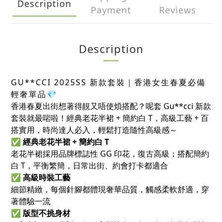
Description
Payment
Reviews
Description
GU**CCI 2025SS 新款套裝｜香港女生春夏必備
輕奢單品💎
香港春夏出街想著得靚又唔使煩搭配？呢套 Gu**cci 新款
套裝就最啱啦！經典老花半裙 + 簡約白 T，高級工藝 + 百
搭實用，時尚達人必入，輕鬆打造隨性高級感～
✅
經典老花半裙 + 簡約白 T
老花半裙採用品牌標誌性 GG 印花，復古高級；搭配簡約
白 T，平衡繁簡，日常出街、約會打卡都適合
✅
高級時裝工藝
細節精緻，每個針腳都體現奢華品質，觸感柔軟舒適，穿
著體驗一流
✅
版型不挑身材