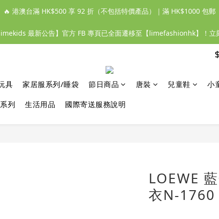
🔥 港澳台滿 HK$500 享 92 折（不包括特價產品）｜滿 HK$1000 包郵
【limekids 最新公告】官方 FB 專頁已全面遷移至【limefashionhk】！
玩具
家居服系列/睡袋
節日商品
唐裝
兒童鞋
小
系列
生活用品
國際寄送服務說明
LOEWE
衣N-1760