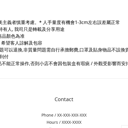
。
完美主義者慎重考慮。* 人手量度有機會1-3cm左右誤差屬正常
持有人, 我司只是轉載及分享用途
商品顏色為准
險, 希望客人諒解及包容
問題可以退換,非質量問題需自行承擔郵費,口罩及貼身物品不設換
宅到付
能正常操作,否則小店不會因包裝盒有瑕疵 / 外觀受影響而安排換貨
Contact
Phone / XX-XXX-XXX-XXX
Hours / XXXX-XXXX