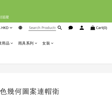
立刻追蹤
$
HKD
Cart(0)
童用品
雨具系列
女裝
BUY NOW
 藍色幾何圖案連帽衛