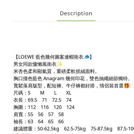
Description
【LOEWE 藍色幾何圖案連帽衛衣🧢】
男女同款慵懶風衛衣✨
米杏色柔和顯氣質，重磅柔軟抓絨面料。
胸口撞色藍色 Anagram 幾何印花，雙色抽繩細節獨特。
寬鬆落肩版型，配短褲、牛仔褲都好搭，情侶裝首選🎁
尺碼：S M L XL
衣長：69.5 71 72.5 74
胸圍：112 116 120 124
肩寬：55 56 57 58
袖長：63 64 65 66
建議體重：50-62.5kg 62.5-75kg 75-87.5kg 87.5-10