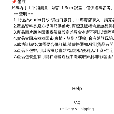
📌 備註
尺碼為手工平鋪測量，容許 1-3cm 誤差，僅供選碼參考
== 聲明 ==
1. 貨品為outlet貨/外貿出口廠貨，非專賣店購入，請
2.產品資料是廠方提供只供參考, 商標及版權均屬該品牌
3.商品圖片顏色因電腦螢幕設定差異會有所不同,以實際
4.貨品會因為種種因素(疫情 / 船期 / 運輸) 會有延誤風
5.成功訂購後,如需要合併訂單,請儘快通知,收到貨品有
6.產品不包郵,可以選擇順豐站/智能櫃/便利店/工商/住
7.產品包裝盒有可能在運輸過程中造成瑕疵,除非影響產品不
Help
FAQ
Delivery & Shipping