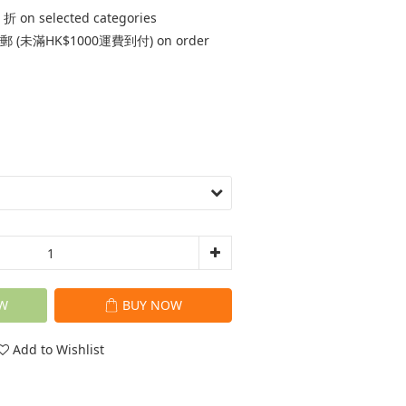
 on selected categories
 (未滿HK$1000運費到付) on order
W
BUY NOW
Add to Wishlist