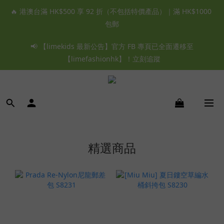
🔥 港澳台滿 HK$500 享 92 折（不包括特價產品）｜滿 HK$1000 
包郵
📢 【limekids 最新公告】官方 FB 專頁已全面遷移至
【limefashionhk】！立刻追蹤
精選商品