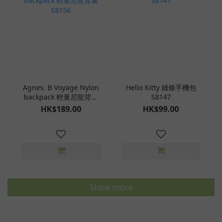
Agnes. B Voyage Nylon
Hello Kitty 鏈條手機包
backpack 輕量尼龍背囊
S8147
S8156
HK$189.00
HK$99.00
Show more