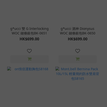
g*ucci 雙 G Interlocking
g*ucci 酒神 Dionysus
WOC 鏈條銀包BK-0651
WOC 鏈條銀包BK-0650
HK$699.00
HK$699.00