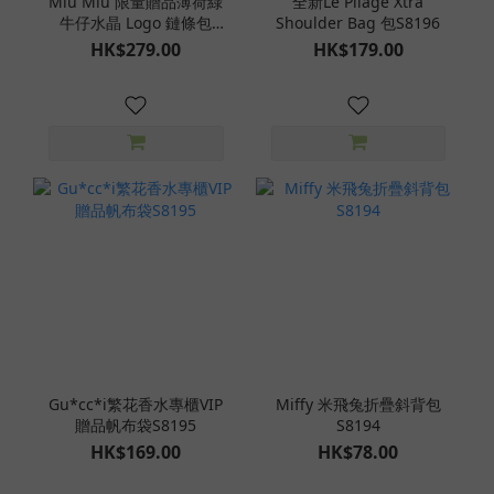
Miu Miu 限量贈品薄荷綠
全新Le Pliage Xtra
牛仔水晶 Logo 鏈條包
Shoulder Bag 包S8196
S8197
HK$279.00
HK$179.00
Gu*cc*i繁花香水專櫃VIP
Miffy 米飛兔折疊斜背包
贈品帆布袋S8195
S8194
HK$169.00
HK$78.00