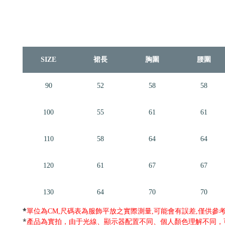
SIZE
裙長
胸圍
腰圍
90
52
58
58
100
55
61
61
110
58
64
64
120
61
67
67
130
64
70
70
*
單位為CM,尺碼表為服飾平放之實際測量,可能會有誤差,僅供參
*
產品為實拍，由于光線、顯示器配置不同、個人顏色理解不同，