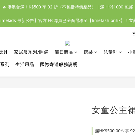
🔥 港澳台滿 HK$500 享 92 折（不包括特價產品）｜滿 HK$1000 包郵
【limekids 最新公告】官方 FB 專頁已全面遷移至【limefashionhk】！
玩具
家居服系列/睡袋
節日商品
唐裝
兒童鞋
小
系列
生活用品
國際寄送服務說明
女童公主裙 
滿HK$500.00即享 92 折