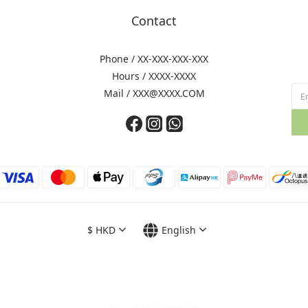
Contact
Phone / XX-XXX-XXX-XXX
Hours / XXXX-XXXX
Mail / XXX@XXXX.COM
$
HKD
English