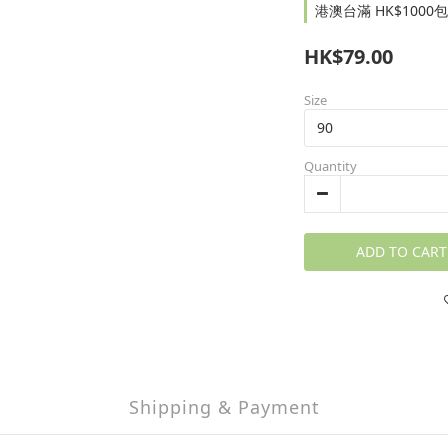
港澳台滿 HK$1000包郵
HK$79.00
Size
Quantity
ADD TO CART
Shipping & Payment