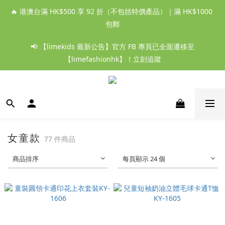
🔥 港澳台滿 HK$500 享 92 折（不包括特價產品）｜滿 HK$1000 
包郵
📢 【limekids 最新公告】官方 FB 專頁已全面遷移至
【limefashionhk】！立刻追蹤
女童款
77 件商品
商品排序
每頁顯示 24 個