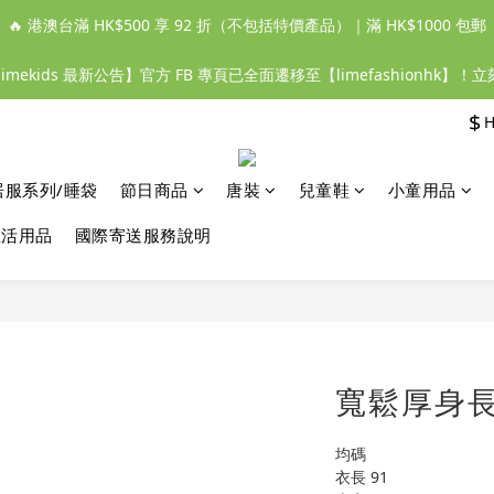
🔥 港澳台滿 HK$500 享 92 折（不包括特價產品）｜滿 HK$1000 包郵
【limekids 最新公告】官方 FB 專頁已全面遷移至【limefashionhk】！
$
居服系列/睡袋
節日商品
唐裝
兒童鞋
小童用品
生活用品
國際寄送服務說明
寬鬆厚身長
均碼
衣長 91