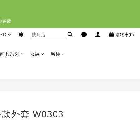
立刻追蹤
HKD
購物車(0)
雨具系列
女裝
男裝
立即購買
款外套 W0303