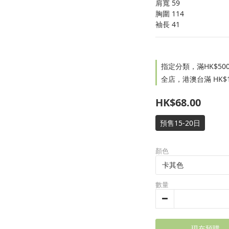
肩寬 59
胸圍 114
袖長 41
指定分類，滿HK$500.
全店，港澳台滿 HK$1
HK$68.00
預售15-20日
顏色
數量
現在預購