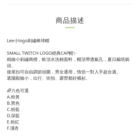
商品描述
Lee小logo刺繡棒球帽
SMALL TWITCH LOGO經典CAP帽✨
精緻小刺繡商標，軟頂水洗棉面料，帽頂帶透氣孔，夏日戴唔焗
頭。
後尾扣可自由調節頭圍，男女通用，情侶一對入手超合適。
遮陽顯臉小，出行、街拍、露營都好襯衫。
🌈六色可選
A.粉黃
B.黑色
C.粉藍
D.深藍
E.粉紅
F.淺杏