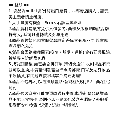
== 聲明 ==
1. 貨品為outlet貨/外貿出口廠貨，非專賣店購入，請完
美主義者慎重考慮。
* 人手量度有機會1-3cm左右誤差屬正常
2.產品資料是廠方提供只供參考, 商標及版權均屬該品牌
持有人, 我司只是轉載及分享用途
3.商品圖片顏色因電腦螢幕設定差異會有所不同,以實際
商品顏色為准
4.貨品會因為種種因素(疫情 / 船期 / 運輸) 會有延誤風險,
希望客人諒解及包容
5.成功訂購後,如需要合併訂單,請儘快通知,收到貨品有問
題可以退換,非質量問題需自行承擔郵費,口罩及貼身物品
不設換貨,有問題直接聯絡客戶溝通處理!
6.產品不包郵,可以選擇順豐站/智能櫃/便利店/工商/住宅
到付
7.產品包裝盒有可能在運輸過程中造成瑕疵,除非影響產
品不能正常操作,否則小店不會因包裝盒有瑕疵 / 外觀受
影響而安排換貨 /退貨 / 退款,感謝體諒