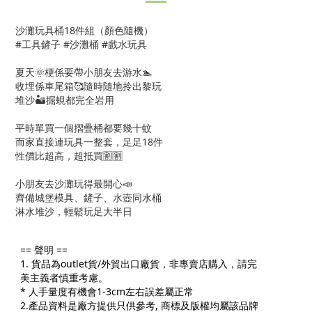
沙灘玩具桶18件組（顏色隨機）
#工具鏟子 #沙灘桶 #戲水玩具
夏天🌞梗係要帶小朋友去游水🏊
收埋係車尾箱🥰隨時隨地拎出黎玩
堆沙🏜️掘蜆都完全岩用
平時單買一個摺疊桶都要幾十蚊
而家直接連玩具一整套，足足18件
性價比超高，超抵買🈹🈹
小朋友去沙灘玩得最開心📣
齊備城堡模具、鏟子、水壺同水桶
淋水堆沙，輕鬆玩足大半日
== 聲明 ==
1. 貨品為outlet貨/外貿出口廠貨，非專賣店購入，請完
美主義者慎重考慮。
* 人手量度有機會1-3cm左右誤差屬正常
2.產品資料是廠方提供只供參考, 商標及版權均屬該品牌