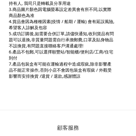
持有人, 我司只是轉載及分享用途
3.商品圖片顏色因電腦螢幕設定差異會有所不同,以實際
商品顏色為准
4.貨品會因為種種因素(疫情 / 船期 / 運輸) 會有延誤風險,
希望客人諒解及包容
5.成功訂購後,如需要合併訂單,請儘快通知,收到貨品有問
題可以退換,非質量問題需自行承擔郵費,口罩及貼身物品
不設換貨,有問題直接聯絡客戶溝通處理!
6.產品不包郵,可以選擇順豐站/智能櫃/便利店/工商/住宅
到付
7.產品包裝盒有可能在運輸過程中造成瑕疵,除非影響產
品不能正常操作,否則小店不會因包裝盒有瑕疵 / 外觀受
影響而安排換貨 /退貨 / 退款,感謝體諒
顧客服務