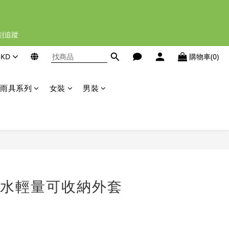
立刻追蹤
HKD
購物車(0)
雨具系列
女裝
男裝
立即購買
 防水輕量可收納外套