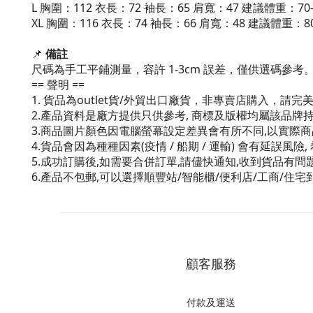
L 胸圍：112 衣長：72 袖長：65 肩寬：47 建議體重：70-
XL 胸圍：116 衣長：74 袖長：66 肩寬：48 建議體重：80
📌
備註
尺碼為手工平鋪測量，容許 1-3cm 誤差，僅供選碼參考
== 聲明 ==
1. 貨品為outlet貨/外貿出口廠貨，非專賣店購入，請
2.產品資料是廠方提供只供參考, 商標及版權均屬該品牌
3.商品圖片顏色因電腦螢幕設定差異會有所不同,以實際
4.貨品會因為種種因素(疫情 / 船期 / 運輸) 會有延誤風
5.成功訂購後,如需要合併訂單,請儘快通知,收到貨品有
6.產品不包郵,可以選擇順豐站/智能櫃/便利店/工商/住宅
顧客服務
付款及運送