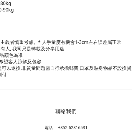
80kg
-90kg
。
完美主義者慎重考慮。* 人手量度有機會1-3cm左右誤差屬正常
持有人, 我司只是轉載及分享用途
商品顏色為准
險, 希望客人諒解及包容
問題可以退換,非質量問題需自行承擔郵費,口罩及貼身物品不設換貨
到付
聯絡我們
電話 ：+852 62816531