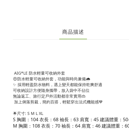
商品描述
AIG*LE 防水輕量可收納外套
😍防水輕量可收納外套，功能與時尚兼備🌧️
✨ 採用輕盈防水物料，遇上變天都能保持乾爽舒適
可收納設計方便隨身攜帶，放入袋中不佔位
無論返工、旅行定戶外活動都非常實用👜
加上俐落剪裁，簡約百搭，輕鬆穿出法式機能感💙
🌟尺寸: S M L XL
S 胸圍：104 衣長：68 袖長：63 肩寬：45 建議體重：50-
M 胸圍：108 衣長：70 袖長：64 肩寬：46 建議體重：60-