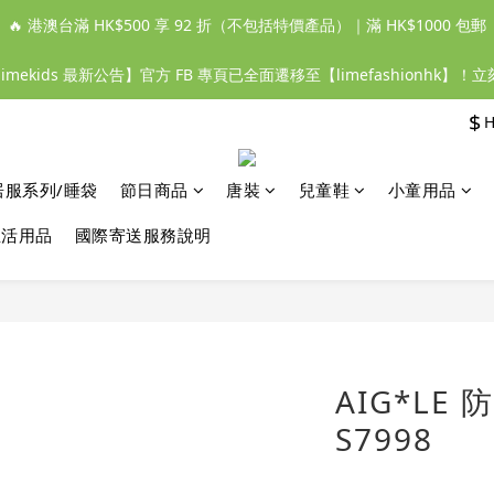
🔥 港澳台滿 HK$500 享 92 折（不包括特價產品）｜滿 HK$1000 包郵
【limekids 最新公告】官方 FB 專頁已全面遷移至【limefashionhk】！
$
居服系列/睡袋
節日商品
唐裝
兒童鞋
小童用品
生活用品
國際寄送服務說明
AIG*LE
S7998