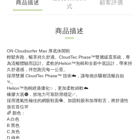
商品描述
顧客評價
式
商品描述
ON Cloudsurfer Max 厚底休閒鞋
輕鬆奔跑，暢享持久舒適。CloudTec Phase™雙層緩震系統，專
為流暢體驗而設計。柔軟的Helion™泡棉和全新中底設計，帶來持
久舒適感，伴您跑完每一公里。
採用雙層 CloudTec Phase™ 技術☁️，讓每個步驟都流暢自如
🏃。
Helion™泡棉經過優化✨，更加柔軟綿軟☁️
橡膠大底🟤，抓地力可靠防滑穩定✅。
採用透氣性極佳的網眼鞋面🧶、加固鞋眼和加厚鞋舌，將舒適性
放在首位💯
🌈 顏色：
A 白色
B 黑色
C 灰色
D 綠色