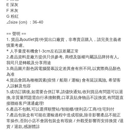
E 深灰
F 米灰
G 粉紅
📐size (cm) ：36-40
== 聲明 ==
1. 貨品為outlet貨/外貿出口廠貨，非專賣店購入，請完美主義者
慎重考慮。
* 人手量度有機會1-3cm左右誤差屬正常
2.產品資料是廠方提供只供參考, 商標及版權均屬該品牌持有人,
我司只是轉載及分享用途
3.商品圖片顏色因電腦螢幕設定差異會有所不同,以實際商品顏色
為准
4.貨品會因為種種因素(疫情 / 船期 / 運輸) 會有延誤風險, 希望客
人諒解及包容
5.成功訂購後,如需要合併訂單,請儘快通知,收到貨品有問題可以退
換,非質量問題需自行承擔郵費,口罩及貼身物品不設換貨,有問題直
接聯絡客戶溝通處理!
6.產品不包郵,可以選擇順豐站/智能櫃/便利店/工商/住宅到付
7.產品包裝盒有可能在運輸過程中造成瑕疵,除非影響產品不能正
常操作,否則小店不會因包裝盒有瑕疵 / 外觀受影響而安排換貨 /退
貨 / 退款,感謝體諒