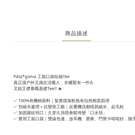
商品描述
Pata*gonia 工裝口袋短袖Tee
真正識户外又識生活嘅人，衣櫃緊有一件💪
又靚又襟看嘅基礎Tee!! 🔥
✅ 100%有機棉面料｜紮實摸落軟熟有自然棉質肌理
✅ 預縮水處理＋抗變形工藝｜反覆機洗都唔易縮水、起毛粒
✅ 加固羅紋領口｜久穿久洗唔會鬆垮變「口水領」
✅ 實用工裝口袋｜雙線包邊，放耳機、唇膏、門禁卡啱啱好，隨