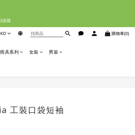
立刻追蹤
HKD
購物車(0)
雨具系列
女裝
男裝
立即購買
onia 工裝口袋短袖