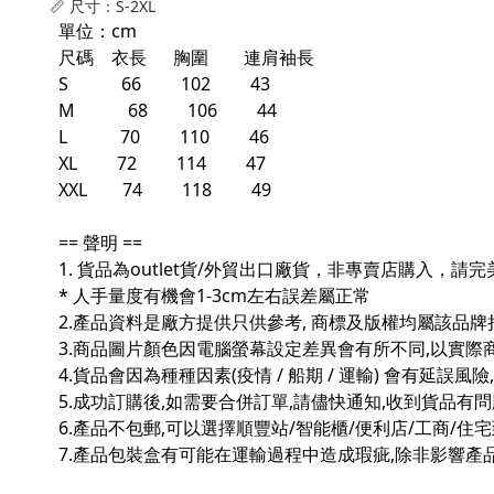
📏 尺寸：S-2XL
單位：cm
尺碼 衣長 胸圍 連肩袖長
S 66 102 43
M 68 106 44
L 70 110 46
XL 72 114 47
XXL 74 118 49
== 聲明 ==
1. 貨品為outlet貨/外貿出口廠貨，非專賣店購入，
* 人手量度有機會1-3cm左右誤差屬正常
2.產品資料是廠方提供只供參考, 商標及版權均屬該品牌
3.商品圖片顏色因電腦螢幕設定差異會有所不同,以實際
4.貨品會因為種種因素(疫情 / 船期 / 運輸) 會有延誤風
5.成功訂購後,如需要合併訂單,請儘快通知,收到貨品有
6.產品不包郵,可以選擇順豐站/智能櫃/便利店/工商/住
7.產品包裝盒有可能在運輸過程中造成瑕疵,除非影響產品不