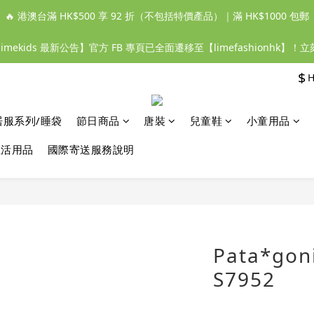
🔥 港澳台滿 HK$500 享 92 折（不包括特價產品）｜滿 HK$1000 包郵
【limekids 最新公告】官方 FB 專頁已全面遷移至【limefashionhk】！
$
居服系列/睡袋
節日商品
唐裝
兒童鞋
小童用品
生活用品
國際寄送服務說明
Pata*g
S7952