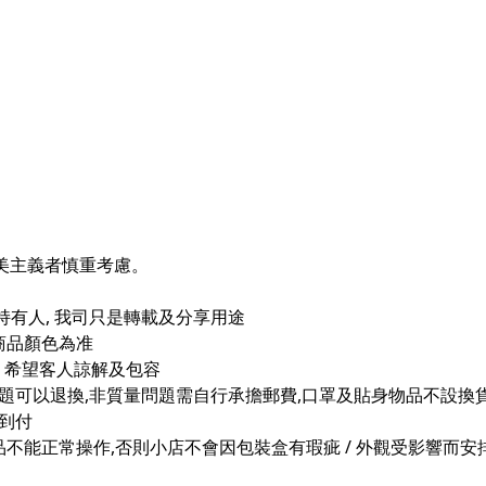
請完美主義者慎重考慮。
持有人, 我司只是轉載及分享用途
商品顏色為准
險, 希望客人諒解及包容
問題可以退換,非質量問題需自行承擔郵費,口罩及貼身物品不設換
宅到付
能正常操作,否則小店不會因包裝盒有瑕疵 / 外觀受影響而安排換貨