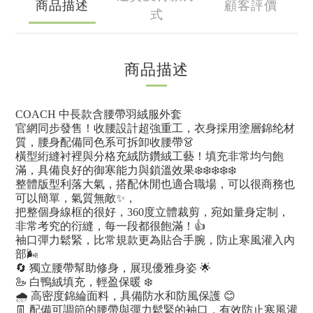
商品描述
顧客評價
式
商品描述
COACH 中長款含腰帶羽絨服外套
官網同步發售！收腰設計超強重工，衣身採用塗層錦纶材
質，腰身配備同色系可拆卸收腰帶👗
橫型絎縫衬裡與分格充絨防鑽絨工藝！填充非常均勻飽
滿，具備良好的御寒能力與鎖溫效果❄️❄️❄️❄️❄️
整體版型利落大氣，搭配休閒也適合職場，可以很商務也
可以簡單，氣質無敵✨，
把整個身線框的很好，360度立體裁剪，宛如量身定制，
非常考究的衍縫，每一段都很飽滿！👍
袖口彈力鬆緊，比常規款更為貼合手腕，防止寒風灌入內
部🌬️
🔄 獨立腰帶幫助修身，展現優雅身姿 🌟
🦢 白鴨絨填充，輕盈保暖 ❄️
🌧️ 高密度錦綸面料，具備防水和防風保護 😊
👖 配備可調節的腰帶與彈力鬆緊的袖口，有效防止寒風灌