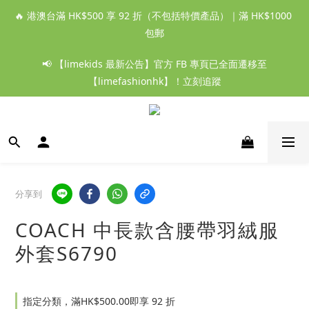
🔥 港澳台滿 HK$500 享 92 折（不包括特價產品）｜滿 HK$1000 
包郵
📢 【limekids 最新公告】官方 FB 專頁已全面遷移至
【limefashionhk】！立刻追蹤
分享到
COACH 中長款含腰帶羽絨服
外套S6790
指定分類，滿HK$500.00即享 92 折