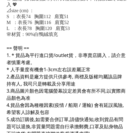
入 💖
📐size (cm) ：
S ：衣長74 胸圍112 肩寬51
M ：衣長76 胸圍116 肩寬52
L ：衣長78 胸圍120 肩寬53
🌸材質：90%白鴨絨填充
== 聲明 ==
1. * 貨品為平行進口貨/outlet貨，非專賣店購入，請介意
者慎重考慮。
* 人手量度有機會1-3cm左右誤差屬正常
2.產品資料是廠方提供只供參考, 商標及版權均屬該品牌
持有人, 我司只是轉載及分享用途
3.商品圖片顏色因電腦螢幕設定差異會有所不同,以實際商
品顏色為准
4.貨品會因為種種因素(疫情 / 船期 / 運輸) 會有延誤風險,
希望客人諒解及包容
5.成功訂購後,如需要合併訂單,請儘快通知,收到貨品有問
題可以退換,非質量問題需自行承擔郵費,口罩及貼身物品