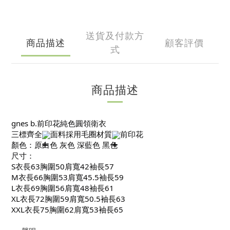
送貨及付款方
商品描述
顧客評價
式
商品描述
gnes b.前印花純色圓領衛衣
三標齊全
面料採用毛圈材質
前印花
顏色：原白色 灰色 深藍色 黑色
尺寸：
S衣長63胸圍50肩寬42袖長57
M衣長66胸圍53肩寬45.5袖長59
L衣長69胸圍56肩寬48袖長61
XL衣長72胸圍59肩寬50.5袖長63
XXL衣長75胸圍62肩寬53袖長65