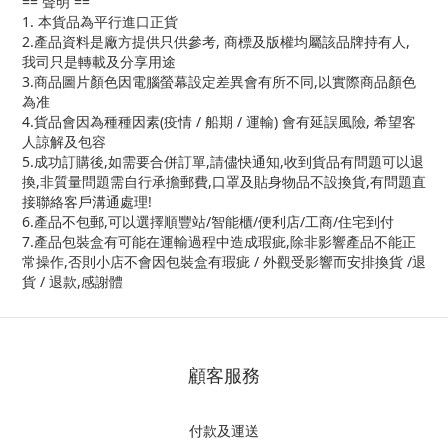
== 聲明 ==
1. 本貨品為平行進口正貨
2.產品資料是廠方提供只供參考, 商標及版權均屬該品牌持有人,
我司只是轉載及分享用途
3.商品圖片顏色因電腦螢幕設定差異會有所不同,以實際商品顏色
為准
4.貨品會因為種種因素(疫情 / 船期 / 運輸) 會有延誤風險, 希望客
人諒解及包容
5.成功訂購後,如需要合併訂單,請儘快通知,收到貨品有問題可以退
換,非質量問題需自行承擔郵費,口罩及貼身物品不設換貨,有問題直
接聯絡客戶溝通處理!
6.產品不包郵,可以選擇順豐站/智能櫃/便利店/工商/住宅到付
7.產品包裝盒有可能在運輸過程中造成瑕疵,除非影響產品不能正
常操作,否則小店不會因包裝盒有瑕疵 / 外觀受影響而安排換貨 /退
貨 / 退款,感謝體
顧客服務
付款及運送