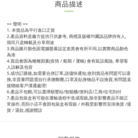
商品描述
== 聲明 ==
1. 本貨品為平行進口正貨
2.產品資料是廠方提供只供參考, 商標及版權均屬該品牌持有人,
我司只是轉載及分享用途
3.商品圖片顏色因電腦螢幕設定差異會有所不同,以實際商品顏色
為准
4.貨品會因為種種因素(疫情 / 船期 / 運輸) 會有延誤風險, 希望客
人諒解及包容
5.成功訂購後,如需要合併訂單,請儘快通知,收到貨品有問題可以退
換,非質量問題需自行承擔郵費,口罩及貼身物品不設換貨,有問題直
接聯絡客戶溝通處理!
6.產品不包郵,可以選擇順豐站/智能櫃/便利店/工商/住宅到付
7.產品包裝盒有可能在運輸過程中造成瑕疵,除非影響產品不能正
常操作,否則小店不會因包裝盒有瑕疵 / 外觀受影響而安排換貨 /退
貨 / 退款,感謝體諒