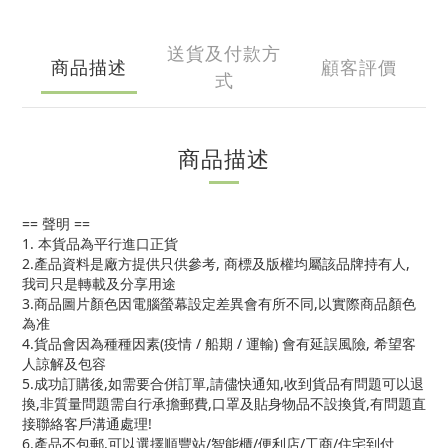
送貨及付款方
商品描述
顧客評價
式
商品描述
== 聲明 ==
1. 本貨品為平行進口正貨
2.產品資料是廠方提供只供參考, 商標及版權均屬該品牌持有人,
我司只是轉載及分享用途
3.商品圖片顏色因電腦螢幕設定差異會有所不同,以實際商品顏色
為准
4.貨品會因為種種因素(疫情 / 船期 / 運輸) 會有延誤風險, 希望客
人諒解及包容
5.成功訂購後,如需要合併訂單,請儘快通知,收到貨品有問題可以退
換,非質量問題需自行承擔郵費,口罩及貼身物品不設換貨,有問題直
接聯絡客戶溝通處理!
6.產品不包郵,可以選擇順豐站/智能櫃/便利店/工商/住宅到付