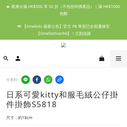
🔥 港澳台滿 HK$500 享 92 折（不包括特價產品）｜滿 HK$1000 
包郵
📢 【limekids 最新公告】官方 FB 專頁已全面遷移至
【limefashionhk】！立刻追蹤
分享到
日系可愛kitty和服毛絨公仔掛
件掛飾S5818
尺寸：約18cm