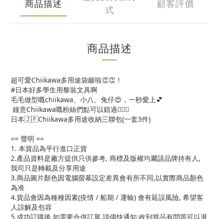
商品描述
顧客評價
式
商品描述
超可愛Chiikawa多用途袋籬啦👏👏！
#日本好多學生用黎裝文具啊
毛毛做型嘅chiikawa、小八、兔仔😍，一秒愛上💕
鐘意Chiikawa嘅粉絲們點可以錯過🙆🏻‍♀
日本🇯🇵Chiikawa多用途收納三聯包(一套3件)
== 聲明 ==
1. 本貨品為平行進口正貨
2.產品資料是廠方提供只供參考, 商標及版權均屬該品牌持有人,
我司只是轉載及分享用途
3.商品圖片顏色因電腦螢幕設定差異會有所不同,以實際商品顏色
為准
4.貨品會因為種種因素(疫情 / 船期 / 運輸) 會有延誤風險, 希望客
人諒解及包容
5.成功訂購後,如需要合併訂單,請儘快通知,收到貨品有問題可以退