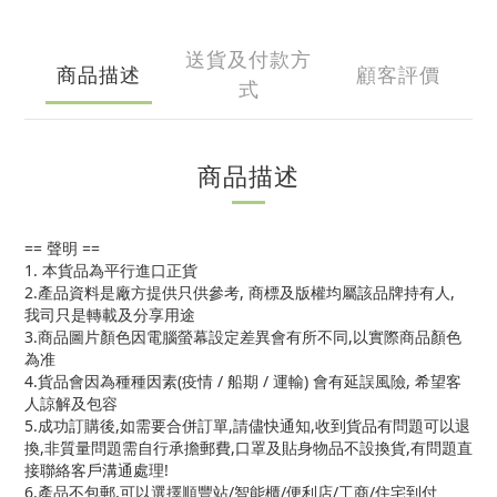
送貨及付款方
商品描述
顧客評價
式
商品描述
== 聲明 ==
1. 本貨品為平行進口正貨
2.產品資料是廠方提供只供參考, 商標及版權均屬該品牌持有人,
我司只是轉載及分享用途
3.商品圖片顏色因電腦螢幕設定差異會有所不同,以實際商品顏色
為准
4.貨品會因為種種因素(疫情 / 船期 / 運輸) 會有延誤風險, 希望客
人諒解及包容
5.成功訂購後,如需要合併訂單,請儘快通知,收到貨品有問題可以退
換,非質量問題需自行承擔郵費,口罩及貼身物品不設換貨,有問題直
接聯絡客戶溝通處理!
6.產品不包郵,可以選擇順豐站/智能櫃/便利店/工商/住宅到付