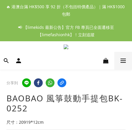
🔥 港澳台滿 HK$500 享 92 折（不包括特價產品）｜滿 HK$1000 
包郵
📢 【limekids 最新公告】官方 FB 專頁已全面遷移至
【limefashionhk】！立刻追蹤
分享到
BAOBAO 風箏鼓動手提包BK-
0252
尺寸：20919*12cm