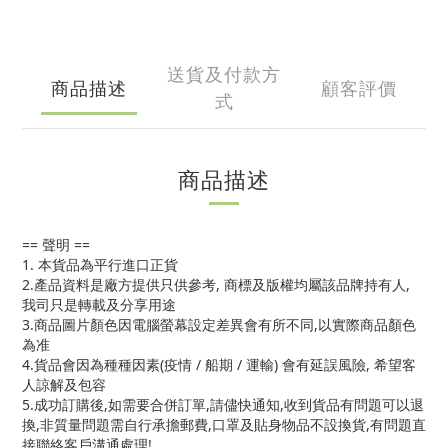
送貨及付款方
商品描述
顧客評價
式
商品描述
== 聲明 ==
1. 本貨品為平行進口正貨
2.產品資料是廠方提供只供參考, 商標及版權均屬該品牌持有人,
我司只是轉載及分享用途
3.商品圖片顏色因電腦螢幕設定差異會有所不同,以實際商品顏色
為准
4.貨品會因為種種因素(疫情 / 船期 / 運輸) 會有延誤風險, 希望客
人諒解及包容
5.成功訂購後,如需要合併訂單,請儘快通知,收到貨品有問題可以退
換,非質量問題需自行承擔郵費,口罩及貼身物品不設換貨,有問題直
接聯絡客戶溝通處理!