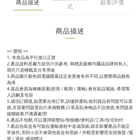
商品描述
顧客評價
式
商品描述
== 聲明 ==
1. 本貨品為平行進口正貨
2.產品資料是廠方提供只供參考, 商標及版權均屬該品牌持有人,
我司只是轉載及分享用途
3.商品圖片顏色因電腦螢幕設定差異會有所不同,以實際商品顏色
為准
4.貨品會因為種種因素(疫情 / 船期 / 運輸) 會有延誤風險, 希望客
人諒解及包容
5.成功訂購後,如需要合併訂單,請儘快通知,收到貨品有問題可以退
換,非質量問題需自行承擔郵費,口罩及貼身物品不設換貨,有問題直
接聯絡客戶溝通處理!
6.產品不包郵,可以選擇順豐站/智能櫃/便利店/工商/住宅到付
7.產品包裝盒有可能在運輸過程中造成瑕疵,除非影響產品不能正
常操作,否則小店不會因包裝盒有瑕疵 / 外觀受影響而安排換貨 /退
貨 / 退款,感謝體諒